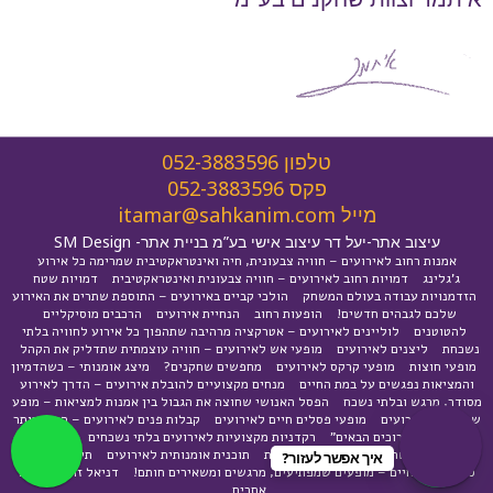
טלפון
052-3883596
פקס
052-3883596
מייל
itamar@sahkanim.com
עיצוב אתר-יעל דר עיצוב אישי בע”מ בניית אתר-
SM Design
אמנות רחוב לאירועים – חוויה צבעונית, חיה ואינטראקטיבית שמרימה כל אירוע
ג'גלינג
דמויות רחוב לאירועים – חוויה צבעונית ואינטראקטיבית
דמויות שטח
הזדמנויות עבודה בעולם המשחק
הולכי קביים באירועים – התוספת שתרים את האירוע
שלכם לגבהים חדשים!
הופעות רחוב
הנחיית אירועים
הרכבים מוסיקליים
להטוטנים
לוליינים לאירועים – אטרקציה מרהיבה שתהפוך כל אירוע לחוויה בלתי
נשכחת
ליצנים לאירועים
מופעי אש לאירועים – חוויה עוצמתית שתדליק את הקהל
מופעי חוצות
מופעי קרקס לאירועים
מחפשים שחקנים?
מיצג אומנותי – כשהדמיון
והמציאות נפגשים על במת החיים
מנחים מקצועיים להובלת אירועים – הדרך לאירוע
מסודר, מרגש ובלתי נשכח
הפסל האנושי שחוצה את הגבול בין אמנות למציאות – מופע
שובה לב לאירועים
מופעי פסלים חיים לאירועים
קבלות פנים לאירועים – הרבה יותר
מ"שלום וברוכים הבאים"
רקדניות מקצועיות לאירועים בלתי נשכחים
רקדנים
לאירועים
שחקנים ודמויות לתהלוכות
תוכנית אומנותית לאירועים
תיאטרון רחוב
איך אפשר לעזור?
סוחף ומלא חיים – מופעים שמפתיעים, מרגשים ומשאירים חותם!
דניאל זריהן קידום
אתרים