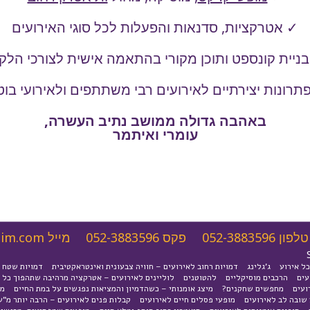
✓ אטרקציות, סדנאות והפעלות לכל סוגי האירועים
ניית קונספט ותוכן מקורי בהתאמה אישית לצורכי הלק
תרונות יצירתיים לאירועים רבי משתתפים ולאירועי בוט
באהבה גדולה ממושב נתיב העשרה,
עומרי ואיתמר
טלפון
052-3883596
פקס
052-3883596
מייל
nim.com
כל אירוע
ג'גלינג
דמויות רחוב לאירועים – חוויה צבעונית ואינטראקטיבית
דמויות שטח
עים
הרכבים מוסיקליים
להטוטנים
לוליינים לאירועים – אטרקציה מרהיבה שתהפוך כל א
ועים
מחפשים שחקנים?
מיצג אומנותי – כשהדמיון והמציאות נפגשים על במת החיים
מנ
שובה לב לאירועים
מופעי פסלים חיים לאירועים
קבלות פנים לאירועים – הרבה יותר מ"ש