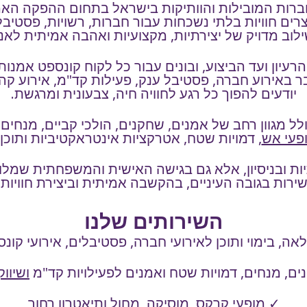
ות המובילות והוותיקות בישראל בתחום ההפקה האמנותי
רים חוויות בלתי נשכחות עבור חברות, רשויות, פסטיבל
לוב מדויק של יצירתיות, מקצועיות ואהבה אמיתית לאנ
רעיון ועד הביצוע, ובונים עבור כל לקוח קונספט אמנותי
ר באירוע חברה, פסטיבל ענק, פעילות קד"מ, אירוע קהי
יודעים להפוך כל רגע לחוויה חיה, צבעונית ומרגשת.
 מגוון רחב של אמנים, שחקנים, הולכי קביים, מנחים, 
פעי אש
, דמויות שטח, אטרקציות אינטראקטיביות ותוכ
תיות ובניסיון, אלא גם בגישה האישית והמשפחתית שמלוו
ירות בגובה העיניים, בהקשבה אמיתית וביצירת חוויות
השירותים שלנו
, בימוי ותוכן לאירועי חברה, פסטיבלים, אירועי קונס
ם, מנחים, דמויות שטח ואמנים לפעילויות קד"מ
ושיווק
✓
מופעי קרקס
, מוסיקה, מחול
ותיאטרון רחוב