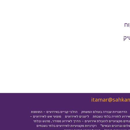
וח
יק
itamar@sahka
הזדמנויות עבודה בעולם המשחק
הולכי קביים באירועים – התוספת
ירוע לחוויה בלתי נשכחת
ליצנים לאירועים
מופעי אש לאירועים –
חים מקצועיים להובלת אירועים – הדרך לאירוע מסודר, מרגש ובלתי
לום וברוכים הבאים"
רקדניות מקצועיות לאירועים בלתי נשכחים