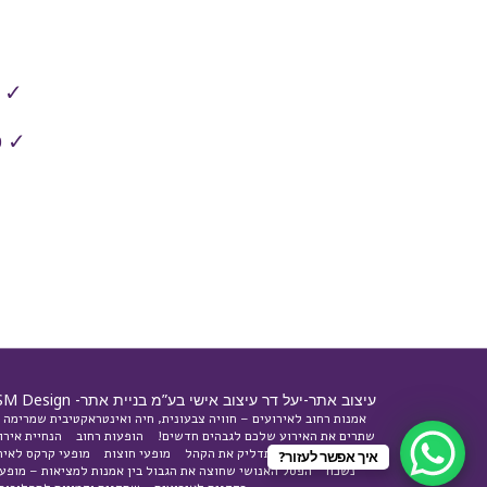
✓ ב
✓ פ
עיצוב אתר-יעל דר עיצוב אישי בע”מ בניית אתר-
SM Design
אמנות רחוב לאירועים – חוויה צבעונית, חיה ואינטראקטיבית שמרימה 
שתרים את האירוע שלכם לגבהים חדשים!
הופעות רחוב
הנחיית אירו
חוויה עוצמתית שתדליק את הקהל
מופעי חוצות
מופעי קרקס לאיר
איך אפשר לעזור?
נשכח
הפסל האנושי שחוצה את הגבול בין אמנות למציאות – מופע 