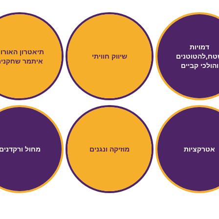
דמויות
תיאטרון האורו
טח,להטוטנים
שיווק חוויתי
איתמר שחקני
והולכי קביים
אטרקציות
מוזיקה ונגנים
מחול ורקדנים