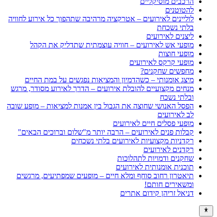
הרכבים מוסיקליים
להטוטנים
לוליינים לאירועים – אטרקציה מרהיבה שתהפוך כל אירוע לחוויה
בלתי נשכחת
ליצנים לאירועים
מופעי אש לאירועים – חוויה עוצמתית שתדליק את הקהל
מופעי חוצות
מופעי קרקס לאירועים
מחפשים שחקנים?
מיצג אומנותי – כשהדמיון והמציאות נפגשים על במת החיים
מנחים מקצועיים להובלת אירועים – הדרך לאירוע מסודר, מרגש
ובלתי נשכח
הפסל האנושי שחוצה את הגבול בין אמנות למציאות – מופע שובה
לב לאירועים
מופעי פסלים חיים לאירועים
קבלות פנים לאירועים – הרבה יותר מ"שלום וברוכים הבאים"
רקדניות מקצועיות לאירועים בלתי נשכחים
רקדנים לאירועים
שחקנים ודמויות לתהלוכות
תוכנית אומנותית לאירועים
תיאטרון רחוב סוחף ומלא חיים – מופעים שמפתיעים, מרגשים
ומשאירים חותם!
דניאל זריהן קידום אתרים