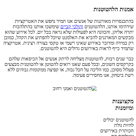
אמנות הלהטוטנות
בהתכנסויות מאורגנות של אנשים אנו תמיד נחפש את האטרקציות
שידהימו אותנו, הלהטוטנים
והולכי קביים
שימשכו אותנו בהתלהבות
יתרה אליהן, והכוונה היא לפעולות שלא נראה בכל יום. לכל אירוע שהוא
מבקשים המארגנים להביא את האלמנט שיוכל להפתיע את הקהל, כמובן
רק במידה ומדובר באירוע שאינו רשמי או טקסי בצורה רצינית. אטרקציה
שתמיד כייף לראות באירועים גדולים היא להטוטנים.
כבר שנים רבות, להטוטנות מצליחה לרתק אנשים אל הכיסאות שלהם
בקרקסים השונים, ובכל פעם שאנו רואים להטוטן או להטוטנית מבצעים
פעלול מסוכן, כמו הליכה על חבל גבוה, או קפיצה ממקומות גבוהים ללא
רשת ביטחון, אנו מחסירים פעימה.
מקצוענות
ומיומנות
להטוטנים יכולים
להיות גולת
הכותרת באירועים