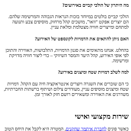
מה היתרון של הולכי קביים באירועים?
הולכי קביים בולטים במיוחד בזכות הנראות הגבוהה והמרשימה שלהם.
הם יוצרים אפקט “וואו”, מושכים קהל מרחוק, מוסיפים צבע ותנועה
למתחם ומייצרים חוויה מצטלמת ומלאת עניין.
האם ניתן להתאים את הדמויות לקונספט של האירוע?
בהחלט. אנחנו מתאימים את סגנון הדמויות, התלבושות, האווירה והתוכן
לפי אופי האירוע, קהל היעד והמסר השיווקי – כדי ליצור חוויה מדויקת
ומרשימה.
למה לשלב דמויות שטח ומיצגים באירוע?
כי הם שוברים את השגרה ויוצרים אינטראקציה חיה עם הקהל. דמויות
שטח ומיצגים מוסיפים עניין, מעודדים צילום ושיתוף ברשתות החברתיות,
משדרגים את האווירה ומשאירים רושם חזק לאורך זמן.
שירות מקצועי ואישי
כאשר פונים
לחברת איתמר שחקנים
, המטרה היא לקבל את היחס הטוב