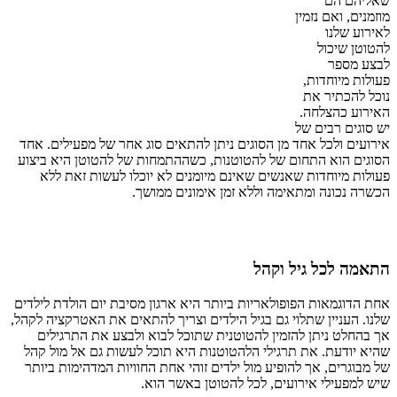
שאליהם הם
מוזמנים, ואם נזמין
לאירוע שלנו
להטוטן שיכול
לבצע מספר
פעולות מיוחדות,
נוכל להכתיר את
האירוע כהצלחה.
יש סוגים רבים של
אירועים ולכל אחד מן הסוגים ניתן להתאים סוג אחר של מפעילים. אחד
הסוגים הוא התחום של להטוטנות, כשההתמחות של להטוטן היא ביצוע
פעולות מיוחדות שאנשים שאינם מיומנים לא יוכלו לעשות זאת ללא
הכשרה נכונה ומתאימה וללא זמן אימונים ממושך.
התאמה לכל גיל וקהל
אחת הדוגמאות הפופולאריות ביותר היא ארגון מסיבת יום הולדת לילדים
שלנו. העניין שתלוי גם בגיל הילדים וצריך להתאים את האטרקציה לקהל,
אך בהחלט ניתן להזמין להטוטנית שתוכל לבוא ולבצע את התרגילים
שהיא יודעת. את תרגילי הלהטוטנות היא תוכל לעשות גם אל מול קהל
של מבוגרים, אך להופיע מול ילדים זוהי אחת החוויות המדהימות ביותר
שיש למפעילי אירועים, לכל להטוטן באשר הוא.