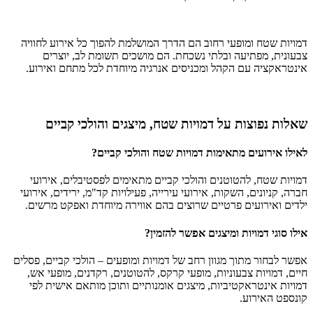
דמויות שטח ומופעי רחוב הם הדרך המושלמת להפוך כל אירוע לחוויה
צבעונית, מפתיעה ובלתי נשכחת. הם מושכים תשומת לב, יוצרים
אינטראקציה עם הקהל ומכניסים אנרגיה מיוחדת לכל מתחם ואירוע.
שאלות נפוצות על דמויות שטח, מיצגים והולכי קביים
לאילו אירועים מתאימות דמויות שטח והולכי קביים?
דמויות שטח, להטוטנים והולכי קביים מתאימים לפסטיבלים, אירועי
חברה, קניונים, השקות, אירועי עירייה, פעילויות קד"מ, ירידים, אירועי
ילדים ואירועים פרטיים שרוצים בהם אווירה מיוחדת ואפקט מרשים.
אילו סוגי דמויות ומיצגים אפשר להזמין?
אפשר לבחור מתוך מגוון רחב של דמויות ומופעים – הולכי קביים, פסלים
חיים, דמויות צבעוניות, מופעי קרקס, להטוטנים, רקדנים, מופעי אש,
דמויות אינטראקטיביות, מיצגים אומנותיים ותוכן מותאם אישית לפי
קונספט האירוע.