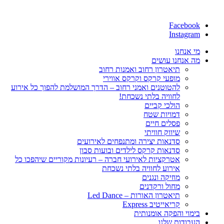
Facebook
Instagram
מי אנחנו
מה אנחנו עושים
תיאטרון רחוב ואמנות רחוב
מופעי קרקס וקרקס אווירי
להטוטנים ואמני רחוב – הדרך המושלמת להפוך כל אירוע
לחוויה בלתי נשכחת!
הולכי קביים
דמויות שטח
פסלים חיים
שיווק חוויתי
סדנאות יצירה ומתנפחים לאירועים
סדנאות קרקס לילדים ובועות סבון
אטרקציות לאירועי חברה – רעיונות מקוריים שיהפכו כל
אירוע לחוויה בלתי נשכחת
מוזיקה ונגנים
מחול ורקדנים
תיאטרון האורות – Led Dance
קריאייטיב Express
בימוי והפקה אומנותית
העבודות שלנו