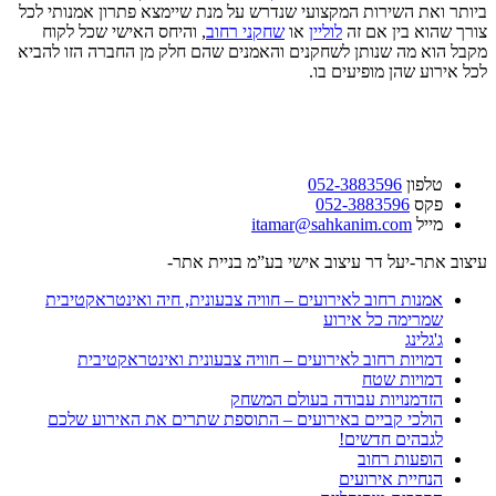
ביותר ואת השירות המקצועי שנדרש על מנת שיימצא פתרון אמנותי לכל
צורך שהוא בין אם זה
לוליין
או
שחקני רחוב
, והיחס האישי שכל לקוח
מקבל הוא מה שנותן לשחקנים והאמנים שהם חלק מן החברה הזו להביא
לכל אירוע שהן מופיעים בו.
טלפון
052-3883596
פקס
052-3883596
מייל
itamar@sahkanim.com
עיצוב אתר-יעל דר עיצוב אישי בע”מ בניית אתר-
SM Design
אמנות רחוב לאירועים – חוויה צבעונית, חיה ואינטראקטיבית
שמרימה כל אירוע
ג'גלינג
דמויות רחוב לאירועים – חוויה צבעונית ואינטראקטיבית
דמויות שטח
הזדמנויות עבודה בעולם המשחק
הולכי קביים באירועים – התוספת שתרים את האירוע שלכם
לגבהים חדשים!
הופעות רחוב
הנחיית אירועים