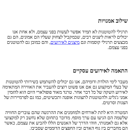
שילוב אמנויות
תרגילי להטוטנות לא תמיד אפשר לעשות בפני עצמם, ולא אחת אנו
יכולים לראות ליצנים רבים, שבמקביל לצחוק שעליו הם אמונים, הם גם
מבצעים תרגילי קוסמות וגם
מיצגים לאירועים
, והם כמובן גם להטוטנים
בפני עצמם.
התאמה לאירועים עסקיים
מעבר לימי הולדת ודומיהם, אנו גם יכולים להשתמש בשירותי להטוטנות
של בעלי המקצוע גם אם אנו פשוט רוצים להעביר את האווירה המתאימה
לאירוע השקה של כל דבר אחר. טרנד מאוד פופולארי היום הוא להזמין
אמני ג'גלינג ולהטוטנות לתצוגות אופנה ותכשיטים, כמו גם לפרמיירות של
הצגות וסרטים.
המטרה היא לתת לאורחים ולמוזמנים את ההרגשה שהם עוברים החוויה
שלשמה הם הגיעו עם ערך מוסף. מדובר בתחום שלא נחשב רק למקצועי
אלא גם לאמנותי, וזוהי הדרך של האנשים הללו להביע את עצמם, כאשר
הם מחברים בין גוף האדם ובין החפצים הדוממים שסביבו.