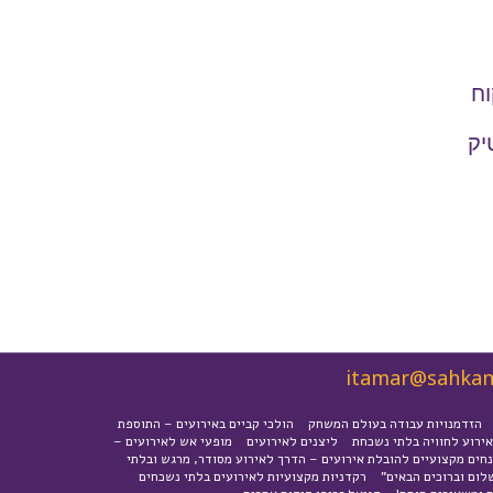
וח
יק
itamar@sahka
הזדמנויות עבודה בעולם המשחק
הולכי קביים באירועים – התוספת
ירוע לחוויה בלתי נשכחת
ליצנים לאירועים
מופעי אש לאירועים –
חים מקצועיים להובלת אירועים – הדרך לאירוע מסודר, מרגש ובלתי
לום וברוכים הבאים"
רקדניות מקצועיות לאירועים בלתי נשכחים