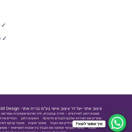
✓ ב
✓ פ
עיצוב אתר-יעל דר עיצוב אישי בע”מ בניית אתר-
SM Design
אמנות רחוב לאירועים – חוויה צבעונית, חיה ואינטראקטיבית שמרימה 
שתרים את האירוע שלכם לגבהים חדשים!
הופעות רחוב
הנחיית אירו
חוויה עוצמתית שתדליק את הקהל
מופעי חוצות
מופעי קרקס לאיר
איך אפשר לעזור?
נשכח
הפסל האנושי שחוצה את הגבול בין אמנות למציאות – מופע 