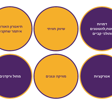
דמויות
תיאטרון האורו
טח,להטוטנים
שיווק חוויתי
איתמר שחקני
והולכי קביים
אטרקציות
מוזיקה ונגנים
מחול ורקדנים