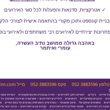
✓ אטרקציות, סדנאות והפעלות לכל סוגי האירועים
ניית קונספט ותוכן מקורי בהתאמה אישית לצורכי הלק
תרונות יצירתיים לאירועים רבי משתתפים ולאירועי בוט
באהבה גדולה ממושב נתיב העשרה,
עומרי ואיתמר
טלפון
052-3883596
פקס
052-3883596
מייל
nim.com
כל אירוע
ג'גלינג
דמויות רחוב לאירועים – חוויה צבעונית ואינטראקטיבית
דמויות שטח
עים
הרכבים מוסיקליים
להטוטנים
לוליינים לאירועים – אטרקציה מרהיבה שתהפוך כל א
ועים
מחפשים שחקנים?
מיצג אומנותי – כשהדמיון והמציאות נפגשים על במת החיים
מנ
שובה לב לאירועים
מופעי פסלים חיים לאירועים
קבלות פנים לאירועים – הרבה יותר מ"ש