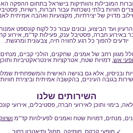
ות המובילות והוותיקות בישראל בתחום ההפקה האמנותי
רים חוויות בלתי נשכחות עבור חברות, רשויות, פסטיבל
לוב מדויק של יצירתיות, מקצועיות ואהבה אמיתית לאנ
רעיון ועד הביצוע, ובונים עבור כל לקוח קונספט אמנותי
ר באירוע חברה, פסטיבל ענק, פעילות קד"מ, אירוע קהי
יודעים להפוך כל רגע לחוויה חיה, צבעונית ומרגשת.
 מגוון רחב של אמנים, שחקנים, הולכי קביים, מנחים, 
פעי אש
, דמויות שטח, אטרקציות אינטראקטיביות ותוכ
תיות ובניסיון, אלא גם בגישה האישית והמשפחתית שמלוו
ירות בגובה העיניים, בהקשבה אמיתית וביצירת חוויות
השירותים שלנו
, בימוי ותוכן לאירועי חברה, פסטיבלים, אירועי קונס
ם, מנחים, דמויות שטח ואמנים לפעילויות קד"מ
ושיווק
✓
מופעי קרקס
, מוסיקה, מחול
ותיאטרון רחוב