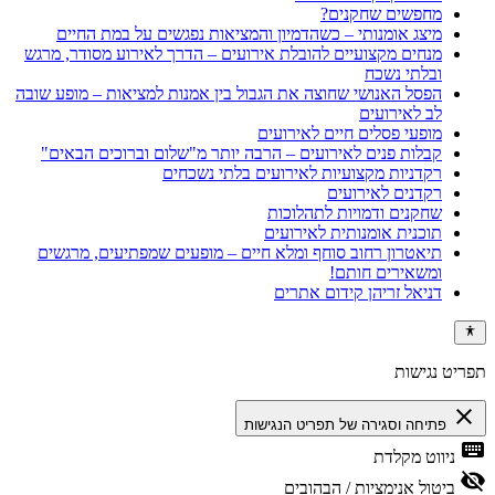
מחפשים שחקנים?
מיצג אומנותי – כשהדמיון והמציאות נפגשים על במת החיים
מנחים מקצועיים להובלת אירועים – הדרך לאירוע מסודר, מרגש
ובלתי נשכח
הפסל האנושי שחוצה את הגבול בין אמנות למציאות – מופע שובה
לב לאירועים
מופעי פסלים חיים לאירועים
קבלות פנים לאירועים – הרבה יותר מ"שלום וברוכים הבאים"
רקדניות מקצועיות לאירועים בלתי נשכחים
רקדנים לאירועים
שחקנים ודמויות לתהלוכות
תוכנית אומנותית לאירועים
תיאטרון רחוב סוחף ומלא חיים – מופעים שמפתיעים, מרגשים
ומשאירים חותם!
דניאל זריהן קידום אתרים
תפריט נגישות
close
פתיחה וסגירה של תפריט הנגישות
keyboard
ניווט מקלדת
visibility_off
ביטול אנימציות / הבהובים