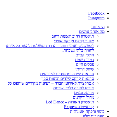
Facebook
Instagram
מי אנחנו
מה אנחנו עושים
תיאטרון רחוב ואמנות רחוב
מופעי קרקס וקרקס אווירי
להטוטנים ואמני רחוב – הדרך המושלמת להפוך כל אירוע
לחוויה בלתי נשכחת!
הולכי קביים
דמויות שטח
פסלים חיים
שיווק חוויתי
סדנאות יצירה ומתנפחים לאירועים
סדנאות קרקס לילדים ובועות סבון
אטרקציות לאירועי חברה – רעיונות מקוריים שיהפכו כל
אירוע לחוויה בלתי נשכחת
מוזיקה ונגנים
מחול ורקדנים
תיאטרון האורות – Led Dance
קריאייטיב Express
בימוי והפקה אומנותית
העבודות שלנו