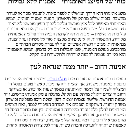
כוחו של המיצג האומנותי – אמנות ללא גבולות
מיצג אומנותי הוא הדרך המושלמת לספר סיפור, להעביר מסר או לעורר
מחשבה. בזכות שילוב מרתק של תיאטרון, תנועה ואמנות חזותית, המיצג
האומנותי מאפשר לכל אמן מוכשר ונלהב להפוך רעיון מופשט למציאות
חיה ונושמת. כל מיצג נושא בתוכו אמירה ייחודית – בין אם היא חברתית,
פוליטית או אישית – ומביא אותה לקדמת הבמה דרך פריזמה אמנותית
מקורית. האפשרויות הן אינסופיות: מסצנות סוריאליסטיות ועד להצגות
מציאותיות, מביטוי רגשות אנושיים ועד להעברת מסרים חברתיים
מורכבים. בעולם האמנות, שבו הגבולות הם רק בדמיון, המיצג האומנותי
הוא כלי רב-עוצמה להבעה יצירתית ולתקשורת עם הקהל.
אמנות רחוב – יותר ממה שנראה לעין
פעמים רבות אמנות הרחוב בדמות
פסלים חיים
ומיצגים אינטראקטיביים
נתפסת כאמנות משנית, אך האמת רחוקה מכך. כאשר צופים בפסל חי
המצליח לשמור על דממה ואי-תנועה במשך שעות ארוכות, או בשחקני
רחוב היוצרים דיאלוג מרתק עם הקהל, מתגלה עומק אמנותי מרשים. זוהי
אמנות הדורשת שליטה עצמית יוצאת דופן, יכולת ריכוז מופלאה וכישרון
משחק ייחודי. השחקנים הופכים את המרחב הציבורי לבמה, ואת הצופים
המזדמנים לחלק בלתי נפרד מהיצירה האמנותית. בין אם מדובר בפסל חי
המשמר רגע בזמן, או בשחקן המקיים אינטראקציה עם הקהל – כל אחד
מהם מביא לידי ביטוי רמה גבוהה של מקצועיות, יצירתיות ומסירות
לאמנות שראויה להערכה והכרה כשוות ערך לכל צורת תיאטרון אחרת.