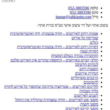
טלפון
052-3883596
פקס
052-3883596
מייל
itamar@sahkanim.com
עיצוב אתר-יעל דר עיצוב אישי בע”מ בניית אתר-
SM Design
אמנות רחוב לאירועים – חוויה צבעונית, חיה ואינטראקטיבית
שמרימה כל אירוע
ג'גלינג
דמויות רחוב לאירועים – חוויה צבעונית ואינטראקטיבית
דמויות שטח
הזדמנויות עבודה בעולם המשחק
הולכי קביים באירועים – התוספת שתרים את האירוע שלכם
לגבהים חדשים!
הופעות רחוב
הנחיית אירועים
הרכבים מוסיקליים
להטוטנים
לוליינים לאירועים – אטרקציה מרהיבה שתהפוך כל אירוע לחוויה
בלתי נשכחת
ליצנים לאירועים
מופעי אש לאירועים – חוויה עוצמתית שתדליק את הקהל
מופעי חוצות
מופעי קרקס לאירועים