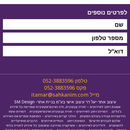
לפרטים נוספים
טלפון
052-3883596
פקס
052-3883596
מייל
itamar@sahkanim.com
עיצוב אתר-יעל דר עיצוב אישי בע”מ בניית אתר-
SM Design
אמנות רחוב לאירועים – חוויה צבעונית, חיה ואינטראקטיבית שמרימה כל אירוע
ג'גלינג
דמויות רחוב לאירועים – חוויה צבעונית ואינטראקטיבית
דמויות שטח
הזדמנויות עבודה בעולם המשחק
הולכי קביים באירועים – התוספת שתרים את האירוע
שלכם לגבהים חדשים!
הופעות רחוב
הנחיית אירועים
הרכבים מוסיקליים
להטוטנים
לוליינים לאירועים – אטרקציה מרהיבה שתהפוך כל אירוע לחוויה בלתי